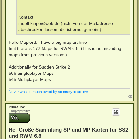
Kontakt:
muell-kippe@web.de
(nicht von der Mailadresse
abschrecken lassen, die ist ernst gemeint)
Hallo Maplord, I have a big map archive
In it there is 172 Maps for RWM 6.8, (This is not including
maps from previous versions)
Additionally for Sudden Strike 2
566 Singleplayer Maps
545 Multiplayer Maps
Never was so much owed by so many to so few
N
a
c
Privat Joe
h
Hauptgefreiter
o
b
e
n
Re: Große Sammlung SP und MP Karten für SS2
und RWM 6.8