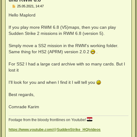
B
25.05.2021, 14:47
e
i
Hello Maplord
t
r
a
If you play more RWM 6.8 (V5)maps, then you can play
g
Sudden Strike 2 missions in RWM 6.8 (version 5).
Simply move a SS2 mission in the RWM's working folder.
Same thing for HS2 (APRM) version 2.0.2
.
For SS2 I had a large card archive with so many cards. But I
lost it
I'll look for you and when I find it I will tell you
Best regards,
Comrade Karim
Footage from the bloody frontlines on Youtube!
https://www.youtube.com/@SuddenStrike_HQ/videos