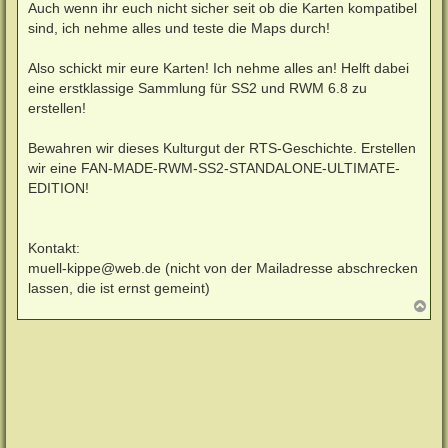
Auch wenn ihr euch nicht sicher seit ob die Karten kompatibel
sind, ich nehme alles und teste die Maps durch!
Also schickt mir eure Karten! Ich nehme alles an! Helft dabei
eine erstklassige Sammlung für SS2 und RWM 6.8 zu
erstellen!
Bewahren wir dieses Kulturgut der RTS-Geschichte. Erstellen
wir eine FAN-MADE-RWM-SS2-STANDALONE-ULTIMATE-
EDITION!
Kontakt:
muell-kippe@web.de
(nicht von der Mailadresse abschrecken
lassen, die ist ernst gemeint)
N
a
c
h
o
b
e
n