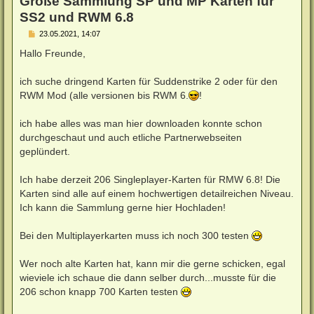
Große Sammlung SP und MP Karten für
SS2 und RWM 6.8
B
23.05.2021, 14:07
e
i
Hallo Freunde,
t
r
a
ich suche dringend Karten für Suddenstrike 2 oder für den
g
RWM Mod (alle versionen bis RWM 6.
!
ich habe alles was man hier downloaden konnte schon
durchgeschaut und auch etliche Partnerwebseiten
geplündert.
Ich habe derzeit 206 Singleplayer-Karten für RMW 6.8! Die
Karten sind alle auf einem hochwertigen detailreichen Niveau.
Ich kann die Sammlung gerne hier Hochladen!
Bei den Multiplayerkarten muss ich noch 300 testen
Wer noch alte Karten hat, kann mir die gerne schicken, egal
wieviele ich schaue die dann selber durch...musste für die
206 schon knapp 700 Karten testen