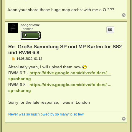
kann your share those huge map archiv with me o.O ???
N
a
c
badger lowe
h
Fähnrich
o
b
e
n
Re: Große Sammlung SP und MP Karten für SS2
und RWM 6.8
B
14.06.2022, 01:12
e
i
Absolutely yeah, I will upload them now
t
RWM 6.7 -
https://drive.google.com/drive/folders/ ...
r
a
sp=sharing
g
RWM 6.8 -
https://drive.google.com/drive/folders/ ...
sp=sharing
Sorry for the late response, I was in London
Never was so much owed by so many to so few
N
a
c
h