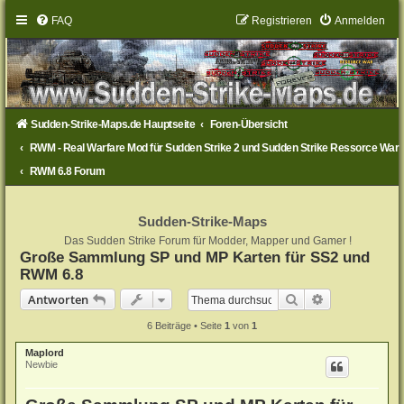
FAQ
Registrieren
Anmelden
Sudden-Strike-Maps.de Hauptseite
Foren-Übersicht
RWM - Real Warfare Mod für Sudden Strike 2 und Sudden Strike Ressorce War
RWM 6.8 Forum
Sudden-Strike-Maps
Das Sudden Strike Forum für Modder, Mapper und Gamer !
Große Sammlung SP und MP Karten für SS2 und
RWM 6.8
Suche
Erweiterte Su
Antworten
6 Beiträge • Seite
1
von
1
Maplord
Newbie