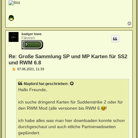
N
a
c
badger lowe
h
Fähnrich
o
b
e
n
Re: Große Sammlung SP und MP Karten für SS2
und RWM 6.8
B
07.06.2021, 11:33
e
i
t
Maplord
hat geschrieben:
r
a
Hallo Freunde,
g
ich suche dringend Karten für Suddenstrike 2 oder für
den RWM Mod (alle versionen bis RWM 6.
!
ich habe alles was man hier downloaden konnte schon
durchgeschaut und auch etliche Partnerwebseiten
geplündert.