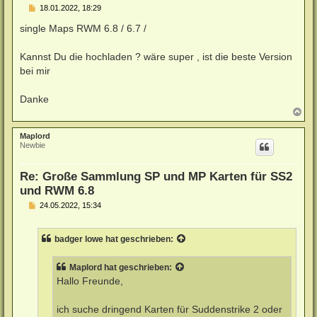
B
18.01.2022, 18:29
e
i
single Maps RWM 6.8 / 6.7 /
t
r
a
Kannst Du die hochladen ? wäre super , ist die beste Version
g
bei mir
Danke
N
a
c
Maplord
h
Newbie
o
b
e
Re: Große Sammlung SP und MP Karten für SS2
n
und RWM 6.8
B
24.05.2022, 15:34
e
i
t
badger lowe
hat geschrieben:
r
a
g
Maplord
hat geschrieben:
Hallo Freunde,
ich suche dringend Karten für Suddenstrike 2 oder