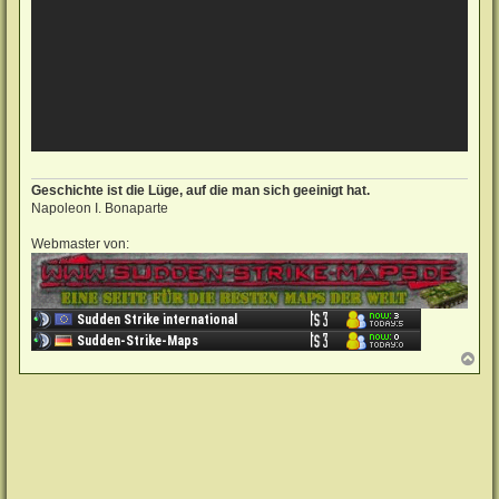
Geschichte ist die Lüge, auf die man sich geeinigt hat.
Napoleon I. Bonaparte
Webmaster von:
N
a
c
h
o
b
e
n