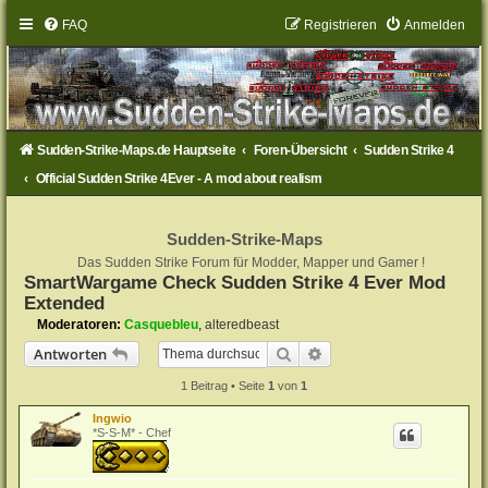
FAQ
Registrieren
Anmelden
Sudden-Strike-Maps.de Hauptseite
Foren-Übersicht
Sudden Strike 4
Official Sudden Strike 4Ever - A mod about realism
Sudden-Strike-Maps
Das Sudden Strike Forum für Modder, Mapper und Gamer !
SmartWargame Check Sudden Strike 4 Ever Mod
Extended
Moderatoren:
Casquebleu
,
alteredbeast
Suche
Erweiterte Suche
Antworten
1 Beitrag • Seite
1
von
1
Ingwio
*S-S-M* - Chef