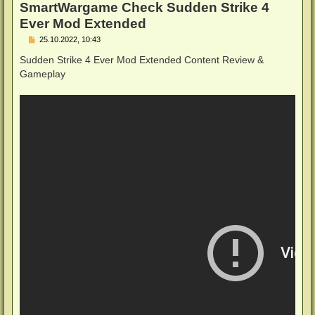
SmartWargame Check Sudden Strike 4
Ever Mod Extended
B
25.10.2022, 10:43
e
i
Sudden Strike 4 Ever Mod Extended Content Review &
t
Gameplay
r
a
g