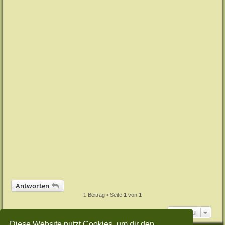
Antworten
1 Beitrag • Seite
1
von
1
Gehe zu
Diese Website nutzt Cookies, um dir den