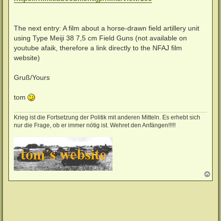
The next entry: A film about a horse-drawn field artillery unit
using Type Meiji 38 7,5 cm Field Guns (not available on
youtube afaik, therefore a link directly to the NFAJ film
website)
Gruß/Yours
tom
Krieg ist die Fortsetzung der Politik mit anderen Mitteln. Es erhebt sich
nur die Frage, ob er immer nötig ist. Wehret den Anfängen!!!!!
N
a
c
h
o
b
e