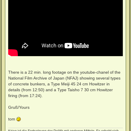
There is a 22 min. long footage on the youtube-chanel of the
National Film Archive of Japan (NFAJ) showing several types
of concrete bunkers, a Type Meiji 45 24 cm Howitzer in
details (from 12:50) and a Type Taisho 7 30 cm Howitzer
firing (from 17:24).
Gruß/Yours
tom
Krieg ist die Fortsetzung der Politik mit anderen Mitteln. Es erhebt sich