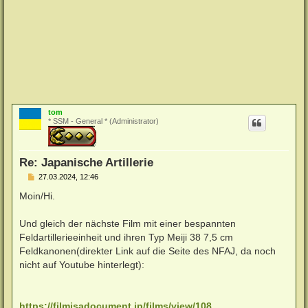
tom
* SSM - General * (Administrator)
Re: Japanische Artillerie
B
27.03.2024, 12:46
e
i
Moin/Hi.
t
r
a
Und gleich der nächste Film mit einer bespannten
g
Feldartillerieeinheit und ihren Typ Meiji 38 7,5 cm
Feldkanonen(direkter Link auf die Seite des NFAJ, da noch
nicht auf Youtube hinterlegt):
https://filmisadocument.jp/films/view/108