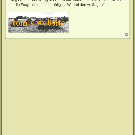
nur die Frage, ob er immer nötig ist. Wehret den Anfängen!!!!!
N
a
c
h
o
b
e
n