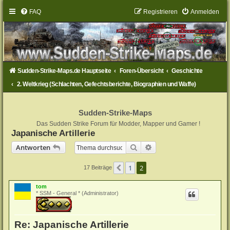
FAQ
Registrieren
Anmelden
Sudden-Strike-Maps.de Hauptseite
Foren-Übersicht
Geschichte
2. Weltkrieg (Schlachten, Gefechtsberichte, Biographien und Waffe)
Sudden-Strike-Maps
Das Sudden Strike Forum für Modder, Mapper und Gamer !
Japanische Artillerie
Suche
Erweiterte Suche
Antworten
1
2
Vorherige
17 Beiträge
tom
* SSM - General * (Administrator)
Re: Japanische Artillerie