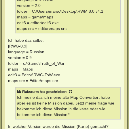
version = 2.0
folder = C:\Users\marsc\Desktop\RWM 8.0 v4.1
maps = game\maps
edit3 = editor\edit3.exe
maps.src = editor\maps.src
Ich habe das selbe:
[RWG-0.9]
language = Russian
version = 0.9
folder = c:\Game\Truth_of_War
maps = Maps
edit3 = Editor\RWG-ToW.exe
maps.src = Editor\maps.src
Flaksturm
hat geschrieben:
Ich meine das ich meine alte Map Convertiert habe
aber es ist keine Mission dabei. Jetzt meine frage wie
bekomme ich diese Mission in die karte oder wie
bekomme ich diese Mission?
In welcher Version wurde die Mission (Karte) gemacht?