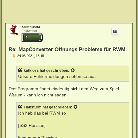
zarathustra
Feldwebel
Re: MapConverter Öffnungs Probleme für RWM
B
24.03.2021, 18:15
e
i
t
kptkloss
hat geschrieben:
r
a
Unsere Fehlermeldungen sehen so aus:
g
Das Programm findet eindeutig nicht den Weg zum Spiel.
Warum - kann ich nicht sagen.
Flaksturm
hat geschrieben:
Ich hab das bei RWM so
[SS2 Russian]
language = Russian