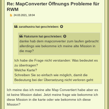
Re: MapConverter Öffnungs Probleme für
RWM
B
24.03.2021, 18:04
e
i
t
zarathustra
hat geschrieben:
r
a
g
Flaksturm
hat geschrieben:
danke hab dem mapconverter zum laufen gebracht
allerdings wie bekomme ich meine alte Mission in
die map?
Ich habe die Frage nicht verstanden: Was bedeutet es
zu übertragen?
Welche Karte?
Schreiben Sie so einfach wie möglich, damit die
Bedeutung bei der Übersetzung nicht verloren geht
Ich meine das ich meine alte Map Convertiert habe aber es
ist keine Mission dabei. Jetzt meine frage wie bekomme ich
diese Mission in die karte oder wie bekomme ich diese
Mission?