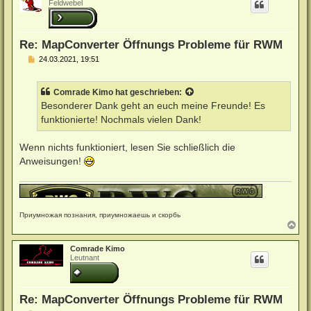
Feldwebel
o
b
e
n
Re: MapConverter Öffnungs Probleme für RWM
B
24.03.2021, 19:51
e
i
t
Comrade Kimo
hat geschrieben:
r
a
Besonderer Dank geht an euch meine Freunde! Es
g
funktionierte! Nochmals vielen Dank!
Wenn nichts funktioniert, lesen Sie schließlich die
Anweisungen!
Приумножая познания, приумножаешь и скорбь
N
a
c
Comrade Kimo
h
Leutnant
o
b
e
n
Re: MapConverter Öffnungs Probleme für RWM