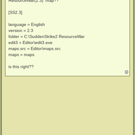
ResourceWar(2.3)' map??
r
a
g
[SS2.3]
language = English
version = 2.3
folder = C:\SuddenStrike2 ResourceWar
edit3 = Editor\edit3.exe
maps.src = Editor\maps.src
maps = maps
is this right??
N
a
c
h
o
b
e
n