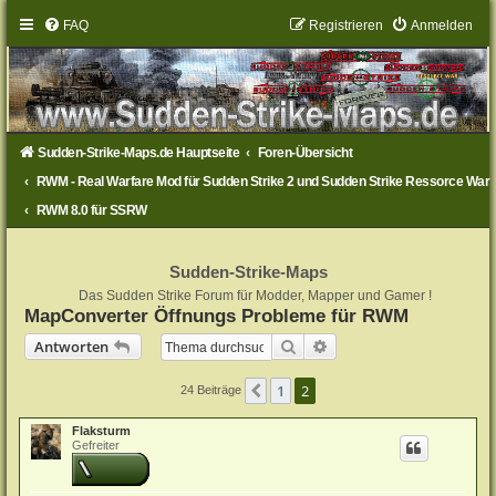
FAQ
Registrieren
Anmelden
Sudden-Strike-Maps.de Hauptseite
Foren-Übersicht
RWM - Real Warfare Mod für Sudden Strike 2 und Sudden Strike Ressorce War
RWM 8.0 für SSRW
Sudden-Strike-Maps
Das Sudden Strike Forum für Modder, Mapper und Gamer !
MapConverter Öffnungs Probleme für RWM
Suche
Erweiterte Suche
Antworten
1
2
Vorherige
24 Beiträge
Flaksturm
Gefreiter