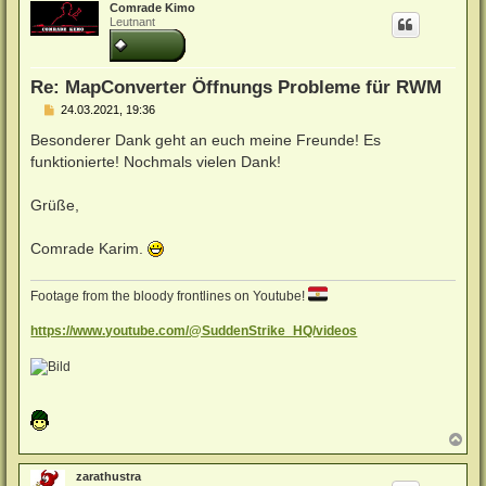
Comrade Kimo
h
Leutnant
o
b
e
n
Re: MapConverter Öffnungs Probleme für RWM
B
24.03.2021, 19:36
e
i
Besonderer Dank geht an euch meine Freunde! Es
t
funktionierte! Nochmals vielen Dank!
r
a
g
Grüße,
Comrade Karim.
Footage from the bloody frontlines on Youtube!
https://www.youtube.com/@SuddenStrike_HQ/videos
N
a
c
zarathustra
h