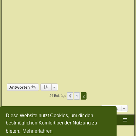
Antworten
1
2
Vorherige
24 Beiträge
Gehe zu
Diese Website nutzt Cookies, um dir den
Sudden-Strike-Maps.de Hauptseite
Foren-Übersicht
bestmöglichen Komfort bei der Nutzung zu
bieten.
Mehr erfahren
Powered by
phpBB
® Forum Software © phpBB Limited
Deutsche Übersetzung durch
phpBB.de