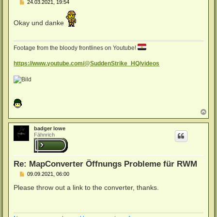
B
24.03.2021, 19:54
e
i
t
Okay und danke
r
a
g
Footage from the bloody frontlines on Youtube!
https://www.youtube.com/@SuddenStrike_HQ/videos
N
a
c
badger lowe
h
Fähnrich
o
b
e
n
Re: MapConverter Öffnungs Probleme für RWM
B
09.09.2021, 06:00
e
i
Please throw out a link to the converter, thanks.
t
r
a
g