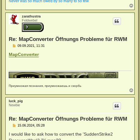
Never was so much owed by so many to so few
N
a
c
zarathustra
h
Feldwebel
o
b
e
n
Re: MapConverter Öffnungs Probleme für RWM
B
09.09.2021, 11:31
e
i
MapConverter
t
r
a
g
Приумножая познания, приумножаешь и скорбь
N
a
c
luck_pig
h
Newbie
o
b
e
Re: MapConverter Öffnungs Probleme für RWM
n
B
15.06.2024, 05:28
e
i
I would like to ask how to convert the 'SuddenStrike2
t