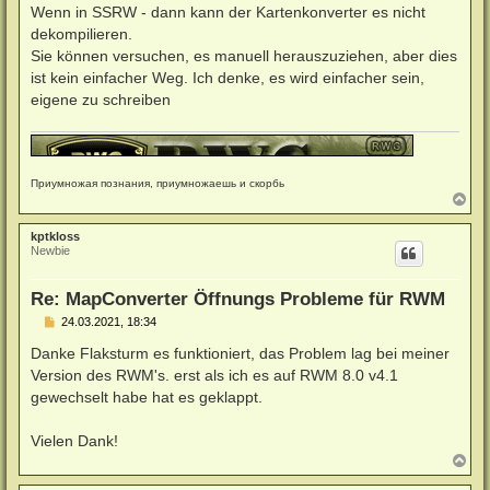
Wenn in SSRW - dann kann der Kartenkonverter es nicht
dekompilieren.
Sie können versuchen, es manuell herauszuziehen, aber dies
ist kein einfacher Weg. Ich denke, es wird einfacher sein,
eigene zu schreiben
Приумножая познания, приумножаешь и скорбь
N
a
c
kptkloss
h
Newbie
o
b
e
Re: MapConverter Öffnungs Probleme für RWM
n
B
24.03.2021, 18:34
e
i
Danke Flaksturm es funktioniert, das Problem lag bei meiner
t
Version des RWM's. erst als ich es auf RWM 8.0 v4.1
r
a
gewechselt habe hat es geklappt.
g
Vielen Dank!
N
a
c