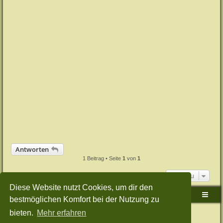
Antworten
1 Beitrag • Seite
1
von
1
Gehe zu
Diese Website nutzt Cookies, um dir den
Sudden-Strike-Maps.de Hauptseite
Foren-Übersicht
bestmöglichen Komfort bei der Nutzung zu
bieten.
Mehr erfahren
Powered by
phpBB
® Forum Software © phpBB Limited
Deutsche Übersetzung durch
phpBB.de