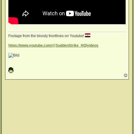
Footage from the bloody frontlines on Youtube!
https://www.youtube.com/@SuddenStrike_HQ/videos
N
a
c
h
o
b
e
n