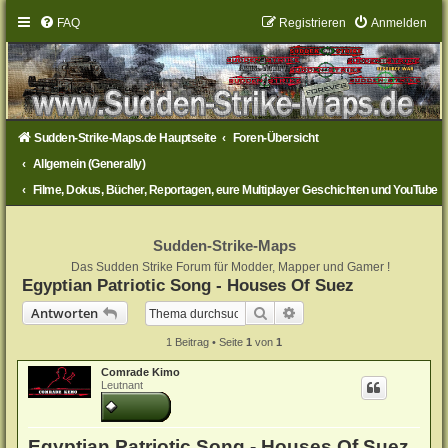
FAQ
Registrieren
Anmelden
Sudden-Strike-Maps.de Hauptseite
Foren-Übersicht
Allgemein (Generally)
Filme, Dokus, Bücher, Reportagen, eure Multiplayer Geschichten und YouTube
Sudden-Strike-Maps
Das Sudden Strike Forum für Modder, Mapper und Gamer !
Egyptian Patriotic Song - Houses Of Suez
Suche
Erweiterte Suche
Antworten
1 Beitrag • Seite
1
von
1
Comrade Kimo
Leutnant
Egyptian Patriotic Song - Houses Of Suez