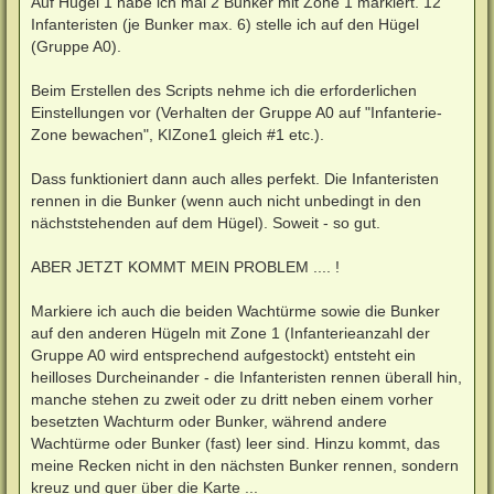
Auf Hügel 1 habe ich mal 2 Bunker mit Zone 1 markiert. 12
Infanteristen (je Bunker max. 6) stelle ich auf den Hügel
(Gruppe A0).
Beim Erstellen des Scripts nehme ich die erforderlichen
Einstellungen vor (Verhalten der Gruppe A0 auf "Infanterie-
Zone bewachen", KIZone1 gleich #1 etc.).
Dass funktioniert dann auch alles perfekt. Die Infanteristen
rennen in die Bunker (wenn auch nicht unbedingt in den
nächststehenden auf dem Hügel). Soweit - so gut.
ABER JETZT KOMMT MEIN PROBLEM .... !
Markiere ich auch die beiden Wachtürme sowie die Bunker
auf den anderen Hügeln mit Zone 1 (Infanterieanzahl der
Gruppe A0 wird entsprechend aufgestockt) entsteht ein
heilloses Durcheinander - die Infanteristen rennen überall hin,
manche stehen zu zweit oder zu dritt neben einem vorher
besetzten Wachturm oder Bunker, während andere
Wachtürme oder Bunker (fast) leer sind. Hinzu kommt, das
meine Recken nicht in den nächsten Bunker rennen, sondern
kreuz und quer über die Karte ...