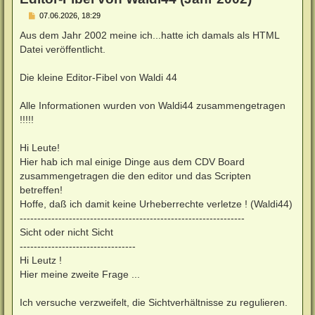
B
07.06.2026, 18:29
e
i
Aus dem Jahr 2002 meine ich...hatte ich damals als HTML
t
Datei veröffentlicht.
r
a
g
Die kleine Editor-Fibel von Waldi 44
Alle Informationen wurden von Waldi44 zusammengetragen
!!!!!
Hi Leute!
Hier hab ich mal einige Dinge aus dem CDV Board
zusammengetragen die den editor und das Scripten
betreffen!
Hoffe, daß ich damit keine Urheberrechte verletze ! (Waldi44)
----------------------------------------------------------------
Sicht oder nicht Sicht
---------------------------------
Hi Leutz !
Hier meine zweite Frage ...
Ich versuche verzweifelt, die Sichtverhältnisse zu regulieren.