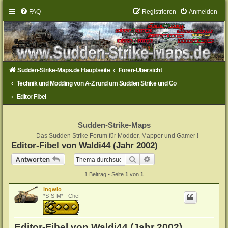
FAQ
Registrieren
Anmelden
Sudden-Strike-Maps.de Hauptseite
Foren-Übersicht
Technik und Modding von A-Z rund um Sudden Strike und Co
Editor Fibel
Sudden-Strike-Maps
Das Sudden Strike Forum für Modder, Mapper und Gamer !
Editor-Fibel von Waldi44 (Jahr 2002)
Suche
Erweiterte Suche
Antworten
1 Beitrag • Seite
1
von
1
Ingwio
*S-S-M* - Chef
Editor-Fibel von Waldi44 (Jahr 2002)