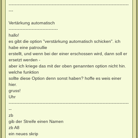
------------------------------------------------------------------------------
---
Vertärkung automatisch
--------------------------------
hallo!
es gibt die option "verstärkung automatisch schicken". ich
habe eine patroullie
erstellt, und wenn bei der einer erschossen wird, dann soll er
ersetzt werden -
aber ich kriege das mit der oben genannten option nicht hin.
welche funktion
sollte diese Option denn sonst haben? hoffe es weis einer
hier.
gruss!
Uhr
------------------------------------------------------------------------------
--
zb
gib der Streife einen Namen
zb A8
ein neues skrip