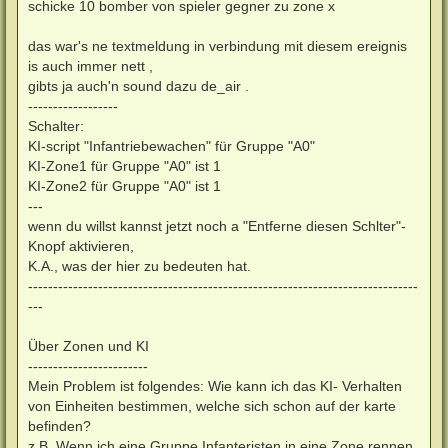
schicke 10 bomber von spieler gegner zu zone x
das war's ne textmeldung in verbindung mit diesem ereignis
is auch immer nett ,
gibts ja auch'n sound dazu de_air .
------------------
Schalter:
KI-script "Infantriebewachen" für Gruppe "A0"
KI-Zone1 für Gruppe "A0" ist 1
KI-Zone2 für Gruppe "A0" ist 1
---
wenn du willst kannst jetzt noch a "Entferne diesen Schlter"-
Knopf aktivieren,
K.A., was der hier zu bedeuten hat.
------------------------------------------------------------------------------
---
Über Zonen und KI
------------------------
Mein Problem ist folgendes: Wie kann ich das KI- Verhalten
von Einheiten bestimmen, welche sich schon auf der karte
befinden?
z.B. Wenn ich eine Gruppe Infanteristen in eine Zone rennen