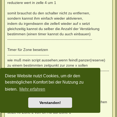
reduziere wert in zelle 4 um 1
somit brauchst du den schalter nicht zu entfernen,
sondern kannst ihm einfach wieder aktivieren,
indem du irgendwann die zelle4 wieder auf x setzt
gleichzeitig kannst du selber die Anzahl der Verstärkung
bestimmen (einen timer kannst du auch einbauen)
-----------------------------------------------------------------
Timer für Zone besetzen
--------------------------------
wie muß mein script aussehen,wenn feindl.panzer(reserve)
zu einem bestimmten zeitpunkt zur zone x sollen
------------------------------------------------------------------------------
Diese Website nutzt Cookies, um dir den
-
oberes Kästchen
bestmöglichen Komfort bei der Nutzung zu
Timer 1 (oder welcher auch immer)
bieten.
Mehr erfahren
unteres Kästchen
Setze KI-Verhalten von (z.B.) A0 auf panzer-Zone bewachen
Verstanden!
setze KI-Zone 1 von Gr. A0 auf Zone (wieder z.B.) 1
setze KI-Zone 2 von Gr. A0 auf Zone 1