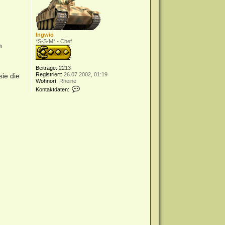
Ingwio
*S-S-M* - Chef
n
Beiträge:
2213
Registriert:
26.07.2002, 01:19
ie die
Wohnort:
Rheine
K
Kontaktdaten:
o
n
t
a
k
t
d
a
t
e
n
v
o
n
I
n
g
w
i
o