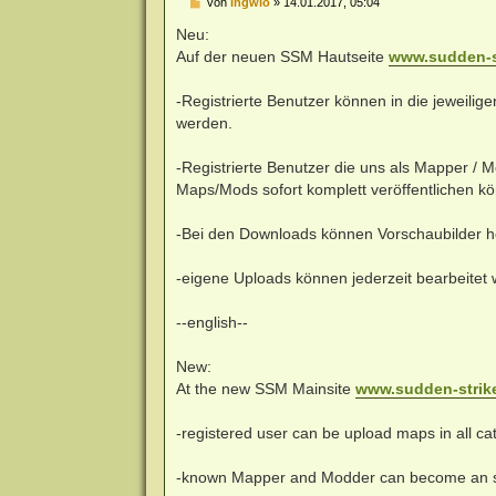
B
von
Ingwio
»
14.01.2017, 05:04
e
i
Neu:
t
Auf der neuen SSM Hautseite
www.sudden-s
r
a
g
-Registrierte Benutzer können in die jeweili
werden.
-Registrierte Benutzer die uns als Mapper /
Maps/Mods sofort komplett veröffentlichen k
-Bei den Downloads können Vorschaubilder ho
-eigene Uploads können jederzeit bearbeitet
--english--
New:
At the new SSM Mainsite
www.sudden-strik
-registered user can be upload maps in all c
-known Mapper and Modder can become an sta