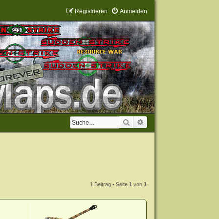
Registrieren
Anmelden
Suche
Erweiterte Suche
1 Beitrag • Seite
1
von
1