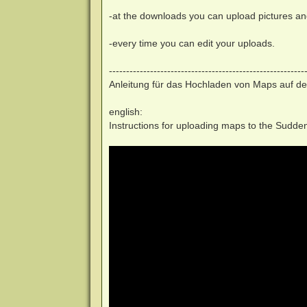
-at the downloads you can upload pictures and 
-every time you can edit your uploads.
---------------------------------------------------------
Anleitung für das Hochladen von Maps auf de
english:
Instructions for uploading maps to the Sudde