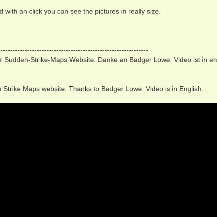
with an click you can see the pictures in really size.
--------------------------------------------------------------
r Sudden-Strike-Maps Website. Danke an Badger Lowe. Video ist in eng
n Strike Maps website. Thanks to Badger Lowe. Video is in English.