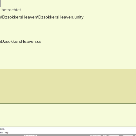
 betrachtet
ds\DzsokkersHeaven\DzsokkersHeaven.unity
ds\DzsokkersHeaven.cs