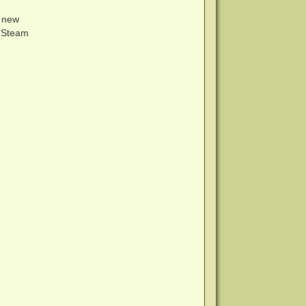
e new
 Steam