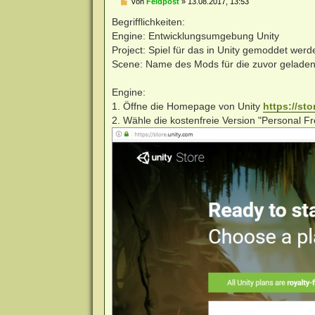
B
von
Feldpost
»
13.08.2017, 13:53
e
i
Begrifflichkeiten:
t
Engine: Entwicklungsumgebung Unity
r
a
Project: Spiel für das in Unity gemoddet werde
g
Scene: Name des Mods für die zuvor geladene
Engine:
1. Öffne die Homepage von Unity
https://sto
2. Wähle die kostenfreie Version "Personal Fr