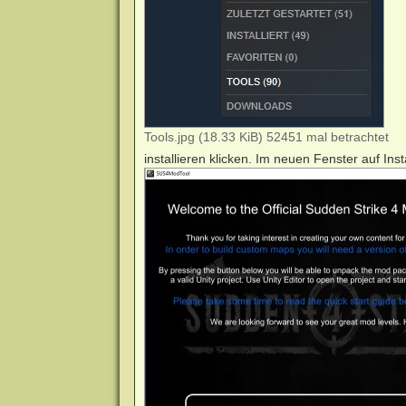
Tools.jpg (18.33 KiB) 52451 mal betrachtet
installieren klicken. Im neuen Fenster auf Inst