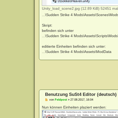
Unity_load_scene2.jpg (12.89 KiB) 52451 mal
...\Sudden Strike 4 Mods\Assets\Scenes\Mo
Skript:
befinden sich unter
...\Sudden Strike 4 Mods\Assets\Scripts\Mo
editierte Einheiten befinden sich unter:
...\Sudden Strike 4 Mods\Assets\ModData
Benutzung SuSt4 Editor (deutsch)
B
von
Feldpost
»
27.08.2017, 16:04
e
i
Nun können Einheiten plaziert werden:
t
r
a