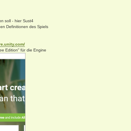
n soll - hier Sust4
n Definitionen des Spiels
re.unity.com/
ee Edition" für die Engine