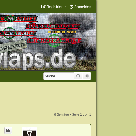
Registrieren
Anmelden
Suche
Erweiterte Suche
6 Beiträge • Seite
1
von
1