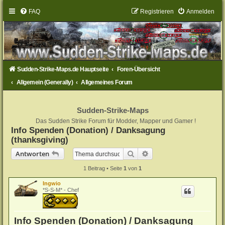
FAQ
Registrieren
Anmelden
Sudden-Strike-Maps.de Hauptseite
Foren-Übersicht
Allgemein (Generally)
Allgemeines Forum
Sudden-Strike-Maps
Das Sudden Strike Forum für Modder, Mapper und Gamer !
Info Spenden (Donation) / Danksagung
(thanksgiving)
Suche
Erweiterte Suche
Antworten
1 Beitrag • Seite
1
von
1
Ingwio
*S-S-M* - Chef
Info Spenden (Donation) / Danksagung