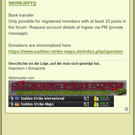
98DRBJEPYQ
Bank transfer
Only possible for registered members with at least 10 posts in
the forum. Request account details at Ingwio via PM (private
message).
Donations are immortalized here:
https://www.sudden-strike-maps.de/index.php/spenden
Geschichte ist die Lüge, auf die man sich geeinigt hat.
Napoleon I. Bonaparte
Webmaster von:
N
a
c
h
o
b
e