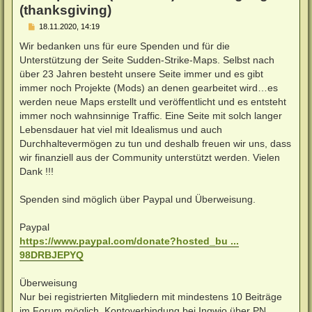
(thanksgiving)
B
18.11.2020, 14:19
e
i
Wir bedanken uns für eure Spenden und für die
t
Unterstützung der Seite Sudden-Strike-Maps. Selbst nach
r
a
über 23 Jahren besteht unsere Seite immer und es gibt
g
immer noch Projekte (Mods) an denen gearbeitet wird…es
werden neue Maps erstellt und veröffentlicht und es entsteht
immer noch wahnsinnige Traffic. Eine Seite mit solch langer
Lebensdauer hat viel mit Idealismus und auch
Durchhaltevermögen zu tun und deshalb freuen wir uns, dass
wir finanziell aus der Community unterstützt werden. Vielen
Dank !!!
Spenden sind möglich über Paypal und Überweisung.
Paypal
https://www.paypal.com/donate?hosted_bu ...
98DRBJEPYQ
Überweisung
Nur bei registrierten Mitgliedern mit mindestens 10 Beiträge
im Forum möglich. Kontoverbindung bei Ingwio über PN