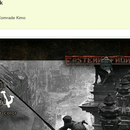
k
s：Comrade Kimo