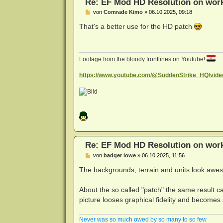
Re: EF Mod HD Resolution on wor
B
von
Comrade Kimo
»
06.10.2025, 09:18
e
i
That's a better use for the HD patch
t
r
a
g
Footage from the bloody frontlines on Youtube!
https://www.youtube.com/@SuddenStrike_HQ/vide
Re: EF Mod HD Resolution on wor
B
von
badger lowe
»
06.10.2025, 11:56
e
i
The backgrounds, terrain and units look aw
t
r
a
About the so called "patch" the same result can
g
picture looses graphical fidelity and becomes
Never was so much owed by so many to so few