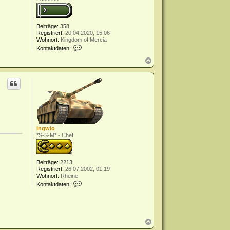
a
d
e
K
Beiträge:
358
i
Registriert:
20.04.2020, 15:06
m
Wohnort:
Kingdom of Mercia
K
o
Kontaktdaten:
o
n
N
t
a
a
c
k
h
t
o
d
b
a
e
t
n
e
n
v
Ingwio
o
*S-S-M* - Chef
n
b
a
d
Beiträge:
2213
g
Registriert:
26.07.2002, 01:19
e
Wohnort:
Rheine
r
K
Kontaktdaten:
l
o
o
n
w
t
e
a
k
N
t
a
d