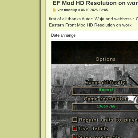
EF Mod HD Resolution on wor
B
von
mutellip
»
06.10.2025, 08:05
e
i
first of all thanks Autor: Wuja and webbos
t
Eastern Front Mod HD Resolution on work
r
a
g
Dateianhänge