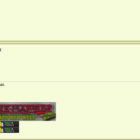
k
at.