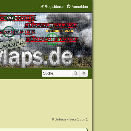
Registrieren
Anmelden
Suche
Erweiterte Suche
9 Beiträge • Seite
1
von
1