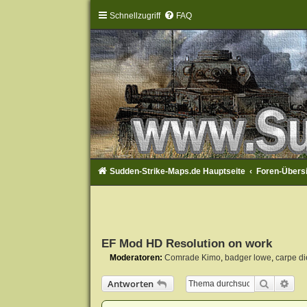
Schnellzugriff
FAQ
Sudden-Strike-Maps.de Hauptseite
Foren-Übers
EF Mod HD Resolution on work
Moderatoren:
Comrade Kimo
,
badger lowe
,
carpe d
Suche
Erw
Antworten