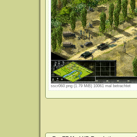
sscr060.png (1.79 MiB) 10061 mal betrachtet