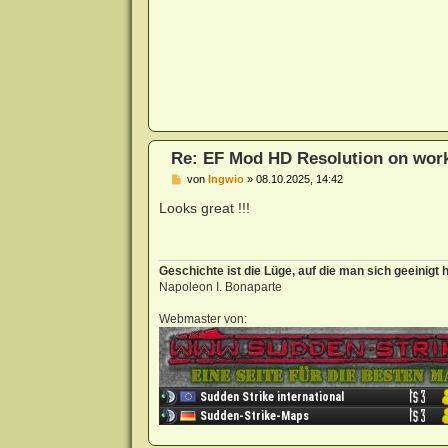
Re: EF Mod HD Resolution on wor
B
von
Ingwio
»
08.10.2025, 14:42
e
i
Looks great !!!
t
r
a
g
Geschichte ist die Lüge, auf die man sich geeinigt h
Napoleon I. Bonaparte
Webmaster von: