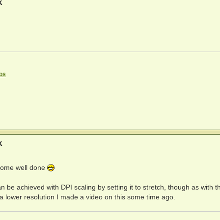
k
os
k
esome well done
 be achieved with DPI scaling by setting it to stretch, though as with th
 a lower resolution I made a video on this some time ago.