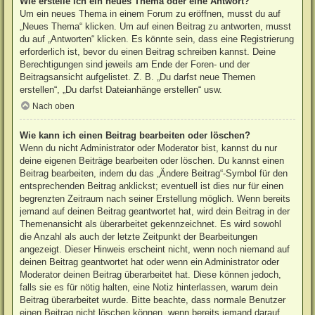
Wie erstelle ich ein neues Thema oder eine Antwort?
Um ein neues Thema in einem Forum zu eröffnen, musst du auf
„Neues Thema“ klicken. Um auf einen Beitrag zu antworten, musst
du auf „Antworten“ klicken. Es könnte sein, dass eine Registrierung
erforderlich ist, bevor du einen Beitrag schreiben kannst. Deine
Berechtigungen sind jeweils am Ende der Foren- und der
Beitragsansicht aufgelistet. Z. B. „Du darfst neue Themen
erstellen“, „Du darfst Dateianhänge erstellen“ usw.
Nach oben
Wie kann ich einen Beitrag bearbeiten oder löschen?
Wenn du nicht Administrator oder Moderator bist, kannst du nur
deine eigenen Beiträge bearbeiten oder löschen. Du kannst einen
Beitrag bearbeiten, indem du das „Ändere Beitrag“-Symbol für den
entsprechenden Beitrag anklickst; eventuell ist dies nur für einen
begrenzten Zeitraum nach seiner Erstellung möglich. Wenn bereits
jemand auf deinen Beitrag geantwortet hat, wird dein Beitrag in der
Themenansicht als überarbeitet gekennzeichnet. Es wird sowohl
die Anzahl als auch der letzte Zeitpunkt der Bearbeitungen
angezeigt. Dieser Hinweis erscheint nicht, wenn noch niemand auf
deinen Beitrag geantwortet hat oder wenn ein Administrator oder
Moderator deinen Beitrag überarbeitet hat. Diese können jedoch,
falls sie es für nötig halten, eine Notiz hinterlassen, warum dein
Beitrag überarbeitet wurde. Bitte beachte, dass normale Benutzer
einen Beitrag nicht löschen können, wenn bereits jemand darauf