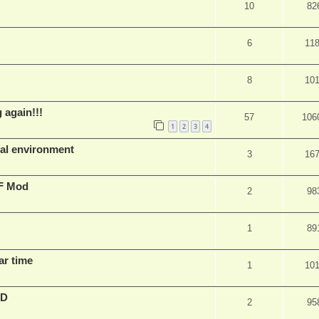
10
82
6
11
8
10
 again!!!
57
106
1
2
3
4
al environment
3
16
EF Mod
2
98
1
89
ar time
1
10
3D
2
95