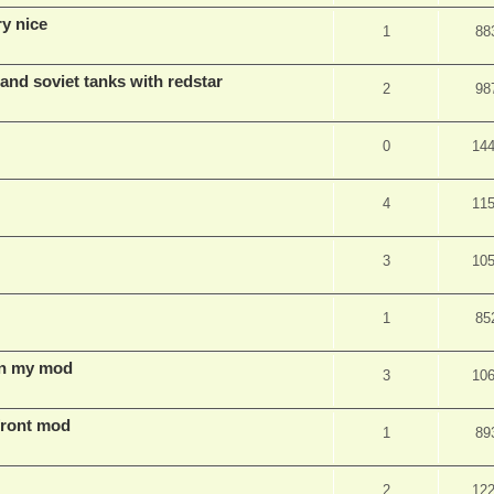
ry nice
1
88
and soviet tanks with redstar
2
98
0
14
4
11
3
10
1
85
in my mod
3
10
front mod
1
89
2
12