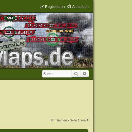
Registrieren
Anmelden
Suche
Erweiterte Suche
28 Themen • Seite
1
von
1