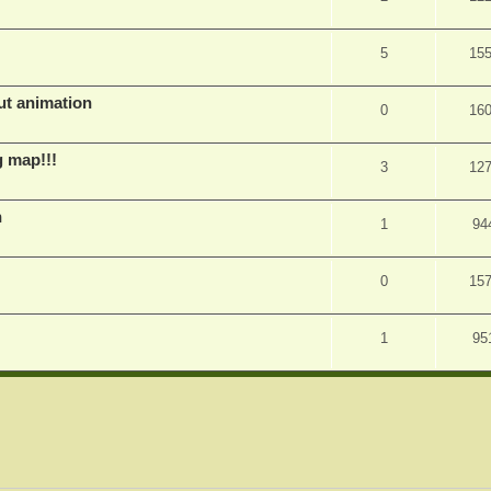
5
15
ut animation
0
16
g map!!!
3
12
h
1
94
0
15
1
95