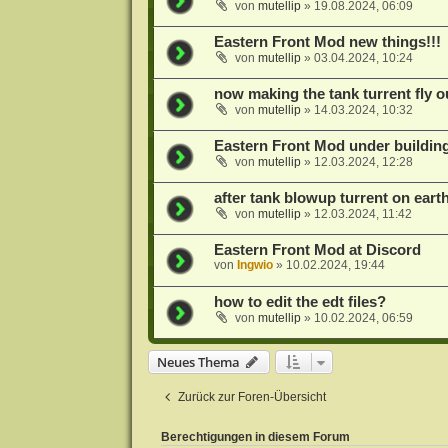
von
mutellip
»
19.08.2024, 06:09
Eastern Front Mod new things!!!
von
mutellip
»
03.04.2024, 10:24
now making the tank turrent fly o
von
mutellip
»
14.03.2024, 10:32
Eastern Front Mod under buildin
von
mutellip
»
12.03.2024, 12:28
after tank blowup turrent on eart
von
mutellip
»
12.03.2024, 11:42
Eastern Front Mod at Discord
von
Ingwio
»
10.02.2024, 19:44
how to edit the edt files?
von
mutellip
»
10.02.2024, 06:59
Neues Thema
Zurück zur Foren-Übersicht
Berechtigungen in diesem Forum