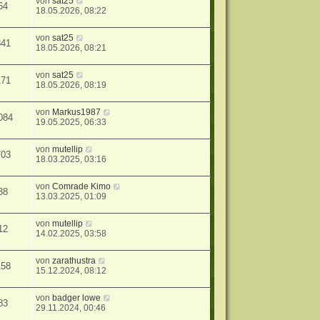
von
sat25
64
18.05.2026, 08:22
von
sat25
841
18.05.2026, 08:21
von
sat25
171
18.05.2026, 08:19
von
Markus1987
084
19.05.2025, 06:33
von
mutellip
703
18.03.2025, 03:16
von
Comrade Kimo
38
13.03.2025, 01:09
von
mutellip
12
14.02.2025, 03:58
von
zarathustra
158
15.12.2024, 08:12
von
badger lowe
83
29.11.2024, 00:46