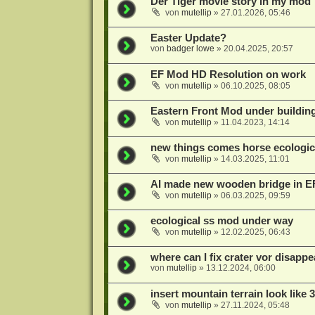
Der Tiger movie story in my mod
von
mutellip
»
27.01.2026, 05:46
Easter Update?
von
badger lowe
»
20.04.2025, 20:57
EF Mod HD Resolution on work
von
mutellip
»
06.10.2025, 08:05
Eastern Front Mod under building
von
mutellip
»
11.04.2023, 14:14
new things comes horse ecologic
von
mutellip
»
14.03.2025, 11:01
AI made new wooden bridge in 
von
mutellip
»
06.03.2025, 09:59
ecological ss mod under way
von
mutellip
»
12.02.2025, 06:43
where can I fix crater vor disappe
von
mutellip
»
13.12.2024, 06:00
insert mountain terrain look like 
von
mutellip
»
27.11.2024, 05:48