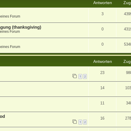
Antworten
Zugr
3
439
meines Forum
agung (thanksgiving)
0
431
eines Forum
0
534
meines Forum
Antworten
Zugr
23
98
1
2
14
10
11
34
mod
16
27
1
2