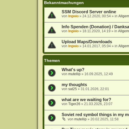
Bekanntmachungen
SSM Discord Server online
von
Ingwio
»
24.12.2020, 00:54
» in
Allge
Info Spenden (Donation) / Danks
von
Ingwio
»
18.11.2020, 14:19
» in
Allgem
Upload Maps/Downloads
von
Ingwio
»
14.01.2017, 05:04
» in
Allge
Themen
What's up?
von
mutellip
»
16.09.2025, 12:49
my thoughts
von
sat25
»
31.01.2026, 22:01
what are we waiting for?
von
Tiger26
»
21.03.2026, 23:07
Soviet red symbol things in my 
von
mutellip
»
20.02.2025, 11:58