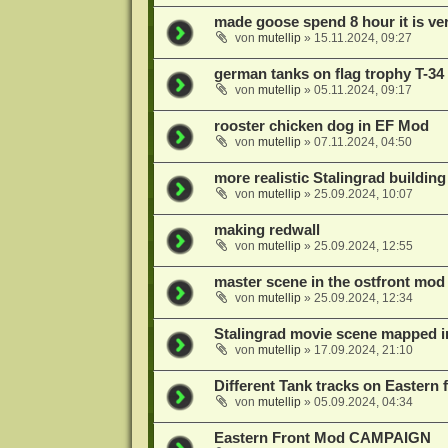
made goose spend 8 hour it is ve
von
mutellip
»
15.11.2024, 09:27
german tanks on flag trophy T-34 
von
mutellip
»
05.11.2024, 09:17
rooster chicken dog in EF Mod
von
mutellip
»
07.11.2024, 04:50
more realistic Stalingrad building
von
mutellip
»
25.09.2024, 10:07
making redwall
von
mutellip
»
25.09.2024, 12:55
master scene in the ostfront mod
von
mutellip
»
25.09.2024, 12:34
Stalingrad movie scene mapped 
von
mutellip
»
17.09.2024, 21:10
Different Tank tracks on Eastern 
von
mutellip
»
05.09.2024, 04:34
Eastern Front Mod CAMPAIGN