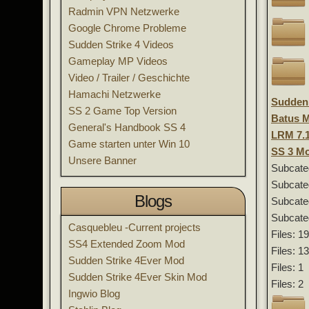
Radmin VPN Netzwerke
Google Chrome Probleme
Sudden Strike 4 Videos
Gameplay MP Videos
Video / Trailer / Geschichte
Hamachi Netzwerke
Sudden 
SS 2 Game Top Version
Batus 
General's Handbook SS 4
LRM 7.
Game starten unter Win 10
SS 3 M
Unsere Banner
Subcate
Subcate
Blogs
Subcate
Subcate
Casquebleu -Current projects
Files: 1
SS4 Extended Zoom Mod
Files: 1
Sudden Strike 4Ever Mod
Files: 1
Sudden Strike 4Ever Skin Mod
Files: 2
Ingwio Blog