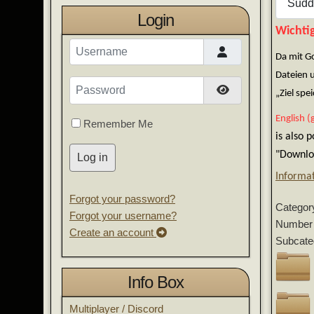
Login
Wichtig
Username
Da mit G
Dateien 
Password
Show Password
„Ziel sp
English (
Remember Me
is also 
"Downloa
Log in
Informa
Forgot your password?
Categor
Forgot your username?
Number 
Create an account
Subcate
Info Box
Multiplayer / Discord