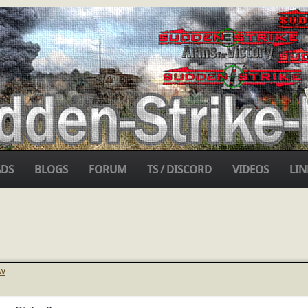
DS
BLOGS
FORUM
TS / DISCORD
VIDEOS
LIN
ew