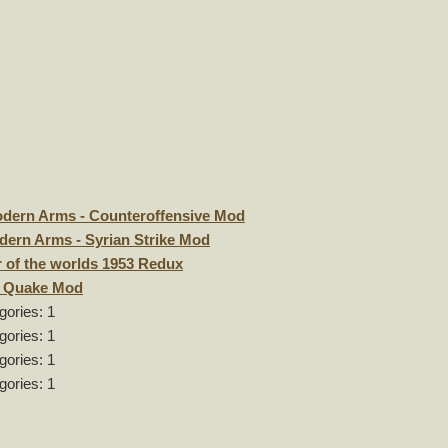
dern Arms - Counteroffensive Mod
ern Arms - Syrian Strike Mod
 of the worlds 1953 Redux
 Quake Mod
gories: 1
gories: 1
gories: 1
gories: 1