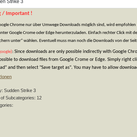
 / Important !
oogle Chrome nur über Umwege Downloads möglich sind, wird empfohlen Fir
unter Google Crome oder Edge herunterzuladen. Einfach rechter Click mit 
eichern unter“ wählen. Eventuell muss man noch die Downloads von der Seit
Since downloads are only possible indirectly with Google Ch
google)
:
possible to download files from Google Crome or Edge. Simply right cl
d" and then select "Save target as". You may have to allow download
tionen
y: Sudden Strike 3
of Subcategories: 12
gories: