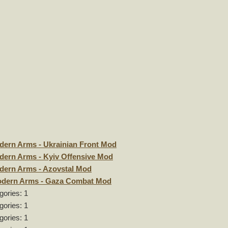
ern Arms - Ukrainian Front Mod
ern Arms - Kyiv Offensive Mod
ern Arms - Azovstal Mod
odern Arms - Gaza Combat Mod
gories: 1
gories: 1
gories: 1