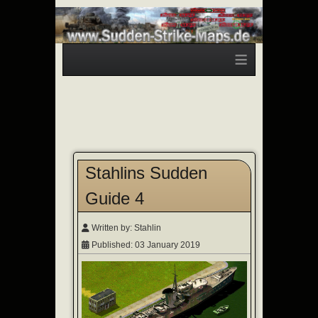
≡
Stahlins Sudden
Guide 4
Written by:
Stahlin
Published: 03 January 2019