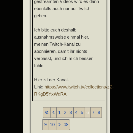
gestreamten Videos wird es dann
ebenfalls auch nur auf Twitch
geben.
Ich bitte euch deshalb
ausnahmsweise einmal hier,
meinen Twitch-Kanal zu
abonnieren, damit ihr nichts
verpasst, und ich mich besser
fühle.
Hier ist der Kanal-
Link:
https://www.twitch.tv/collections/zZ-
RKgD5YxWdRA
1
2
3
4
5
6
7
8
9
10